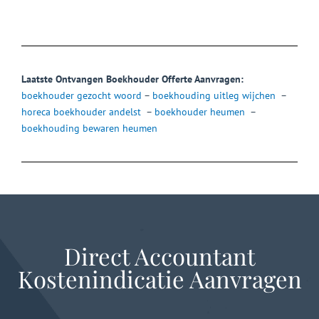
Laatste Ontvangen Boekhouder Offerte Aanvragen:
boekhouder gezocht woord
–
boekhouding uitleg wijchen
–
horeca boekhouder andelst
–
boekhouder heumen
–
boekhouding bewaren heumen
Direct Accountant
Kostenindicatie Aanvragen