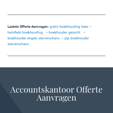
Laatste Offerte Aanvragen:
gratis boekhouding hees
–
twinfield boekhouding
–
boekhouder gezocht
–
boekhouder engels sterrenschans
–
zzp boekhouder
sterrenschans
Accountskantoor Offerte
Aanvragen