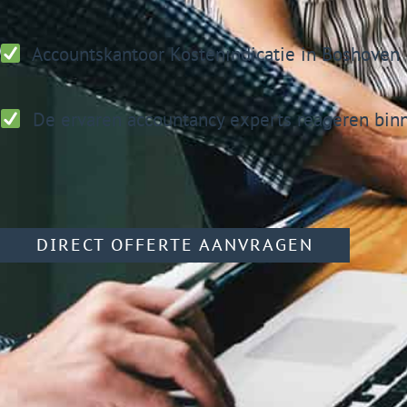
Accountskantoor
Kostenindicatie in Boshoven
De ervaren accountancy experts reageren binn
DIRECT OFFERTE AANVRAGEN