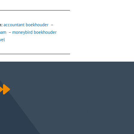
n:
accountant boekhouder
–
aam
–
moneybird boekhouder
vel