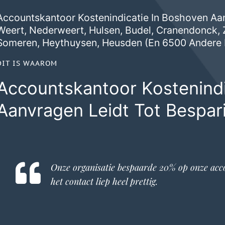
Accountskantoor Kostenindicatie In Boshoven Aan
Weert
,
Nederweert
,
Hulsen
,
Budel
,
Cranendonck
,
Someren
,
Heythuysen
,
Heusden
(en 6500 Andere 
DIT IS WAAROM
Accountskantoor Kostenindi
Aanvragen Leidt Tot Bespar
Onze organisatie bespaarde 20% op onze
acc
het contact liep heel prettig.