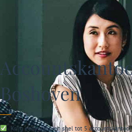
Accountskantoor
Boshoven
Krijg eenvoudig en snel tot 5 accountskantoor