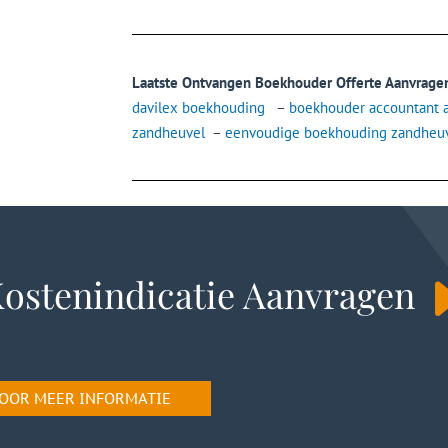
Laatste Ontvangen Boekhouder Offerte Aanvrage
davilex boekhouding
–
boekhouder accountant 
zandheuvel
–
eenvoudige boekhouding zandheu
ostenindicatie Aanvragen
 VOOR MEER INFORMATIE