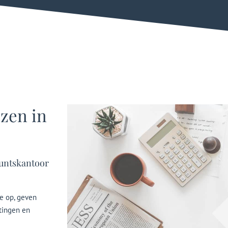
ezen in
ountskantoor
ie op, geven
stingen en