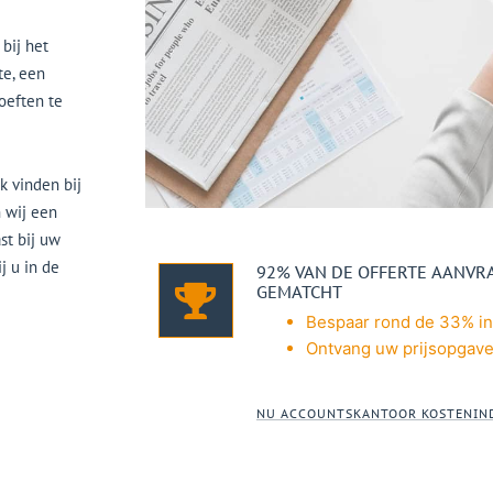
bij het
te, een
oeften te
k vinden bij
n wij een
st bij uw
j u in de
92% VAN DE OFFERTE AANV
GEMATCHT
Bespaar rond de 33% in
Ontvang uw prijsopgave
NU ACCOUNTSKANTOOR KOSTENIND