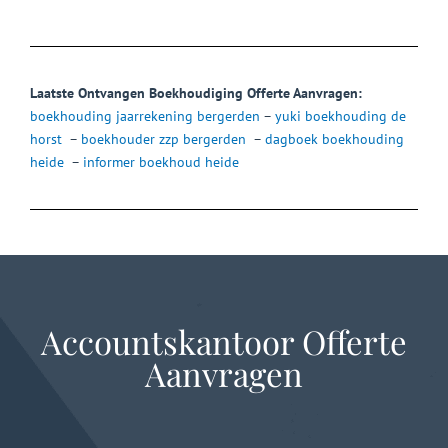
Laatste Ontvangen Boekhoudiging Offerte Aanvragen:
boekhouding jaarrekening bergerden
–
yuki boekhouding de
horst
–
boekhouder zzp bergerden
–
dagboek boekhouding
heide
–
informer boekhoud heide
Accountskantoor Offerte
Aanvragen