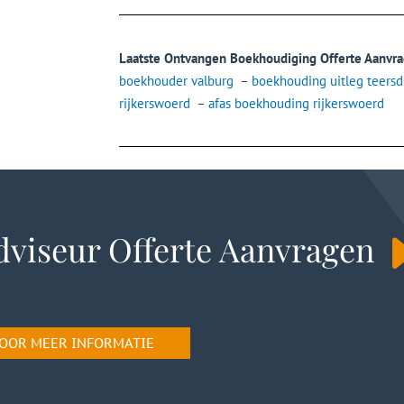
Laatste Ontvangen Boekhoudiging Offerte Aanvra
boekhouder valburg
–
boekhouding uitleg teersd
rijkerswoerd
–
afas boekhouding rijkerswoerd
viseur Offerte Aanvragen
 VOOR MEER INFORMATIE