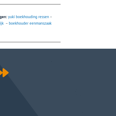
gen:
yuki boekhouding ressen
–
ijk
–
boekhouder eenmanszaak