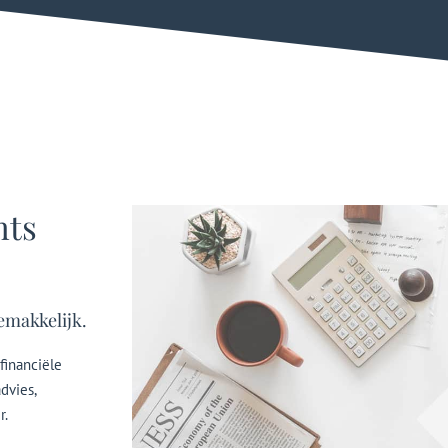
nts
emakkelijk.
financiële
dvies,
r.