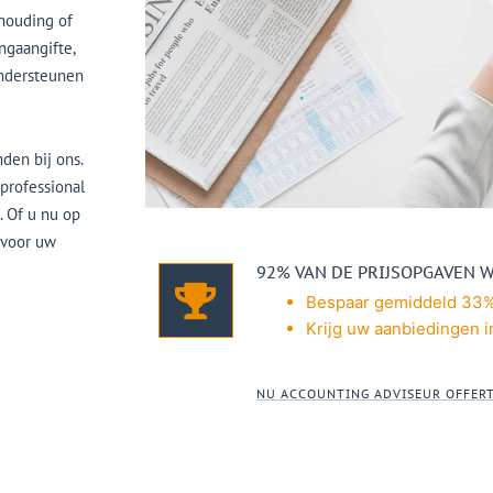
khouding of
ingaangifte,
ondersteunen
den bij ons.
professional
. Of u nu op
 voor uw
92% VAN DE PRIJSOPGAVEN 
Bespaar gemiddeld 33%
Krijg uw aanbiedingen in
NU ACCOUNTING ADVISEUR OFFER