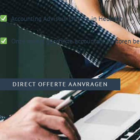
Accounting Adviseur
Offerte in Heusden
Onze meest geschikte accountant kantoren be
DIRECT OFFERTE AANVRAGEN