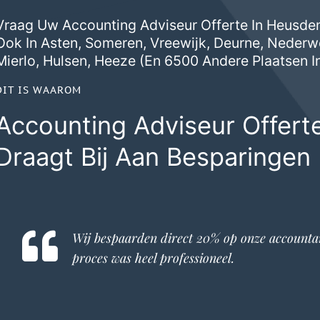
Vraag Uw Accounting Adviseur Offerte In Heusden
Ook In
Asten
,
Someren
,
Vreewijk
,
Deurne
,
Nederw
Mierlo
,
Hulsen
,
Heeze
(en 6500 Andere Plaatsen I
DIT IS WAAROM
Accounting Adviseur Offert
Draagt Bij Aan Besparingen
Wij bespaarden direct 20% op onze
accounta
proces was heel professioneel.