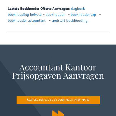
Laatste Boekhouder Offerte Aanvragen:
dagboek
boekhouding heiveld
–
boekhouder
–
boekhouder zzp
–
boekhouder accountant
–
snelstart boekhouding
Accountant Kantoor
Prijsopgaven Aanvragen
OF BEL 085 019 65 32 VOOR MEER INFORMATIE