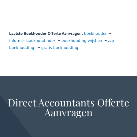
Laatste Boekhouder Offerte Aanvragen:
boekhouder
–
informer boekhoud hoek
–
boekhouding wijchen
–
zzp
boekhouding
–
gratis boekhouding
Direct Accountants Offerte
Aanvragen