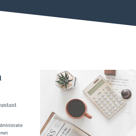
n
ountant
dministratie
 met