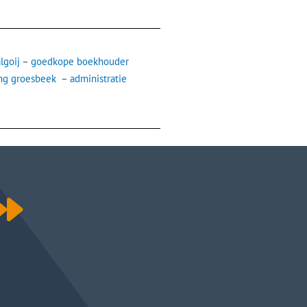
lgoij
–
goedkope boekhouder
ng groesbeek
–
administratie