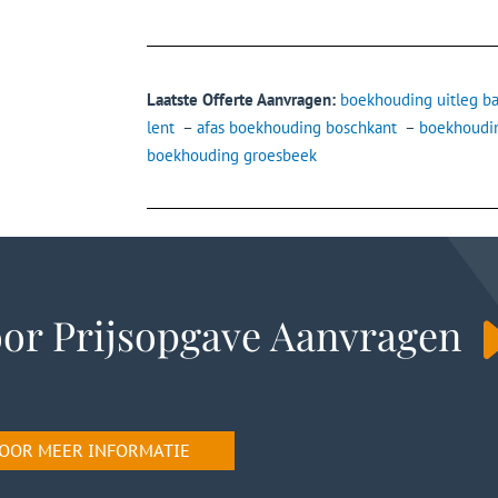
Laatste Offerte Aanvragen:
boekhouding uitleg ba
lent
–
afas boekhouding boschkant
–
boekhoudi
boekhouding groesbeek
or Prijsopgave Aanvragen
 VOOR MEER INFORMATIE