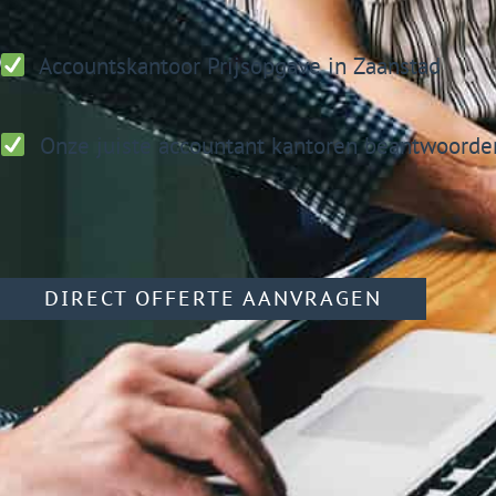
Accountskantoor
Prijsopgave in Zaanstad
Onze juiste accountant kantoren beantwoorden
DIRECT OFFERTE AANVRAGEN