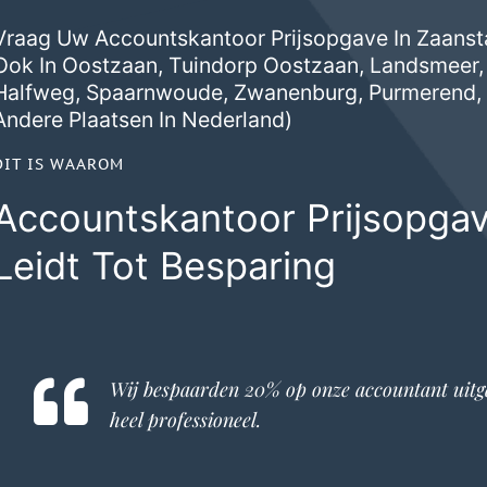
Vraag Uw Accountskantoor Prijsopgave In Zaanst
Ook In
Oostzaan
,
Tuindorp Oostzaan
,
Landsmeer
Halfweg
,
Spaarnwoude
,
Zwanenburg
,
Purmerend
Andere Plaatsen In Nederland)
DIT IS WAAROM
Accountskantoor Prijsopga
Leidt Tot Besparing
Wij bespaarden 20% op onze
accountant
uitg
heel professioneel.