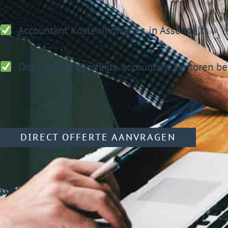
Accountant
Kostenindicaties in Assendelft
Onze meest geschikte accountant kantoren be
DIRECT OFFERTE AANVRAGEN