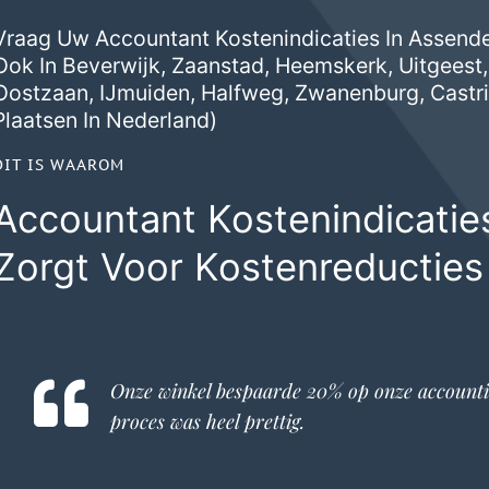
Vraag Uw Accountant Kostenindicaties In Assendel
Ook In
Beverwijk
,
Zaanstad
,
Heemskerk
,
Uitgeest
Oostzaan
,
IJmuiden
,
Halfweg
,
Zwanenburg
,
Castr
Plaatsen In Nederland)
DIT IS WAAROM
Accountant Kostenindicati
Zorgt Voor Kostenreducties
Onze winkel bespaarde 20% op onze
accounti
proces was heel prettig.