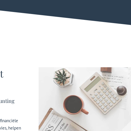
t
unting
financiële
vies, helpen