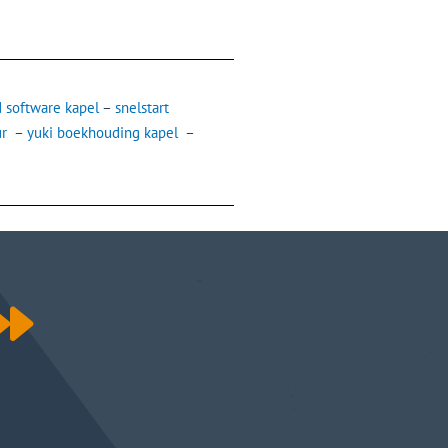
 software kapel
–
snelstart
ur
–
yuki boekhouding kapel
–