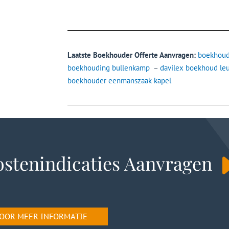
Laatste Boekhouder Offerte Aanvragen:
boekhoud
boekhouding bullenkamp
–
davilex boekhoud le
boekhouder eenmanszaak kapel
stenindicaties Aanvragen
 VOOR MEER INFORMATIE