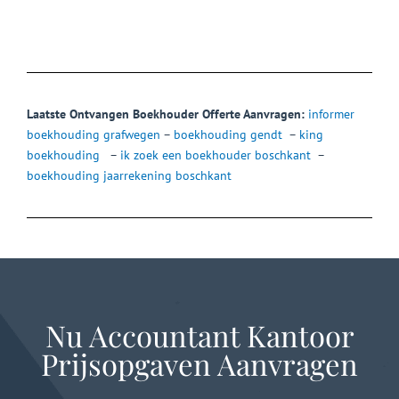
Laatste Ontvangen Boekhouder Offerte Aanvragen:
informer
boekhouding grafwegen
–
boekhouding gendt
–
king
boekhouding
–
ik zoek een boekhouder boschkant
–
boekhouding jaarrekening boschkant
Nu Accountant Kantoor
Prijsopgaven Aanvragen