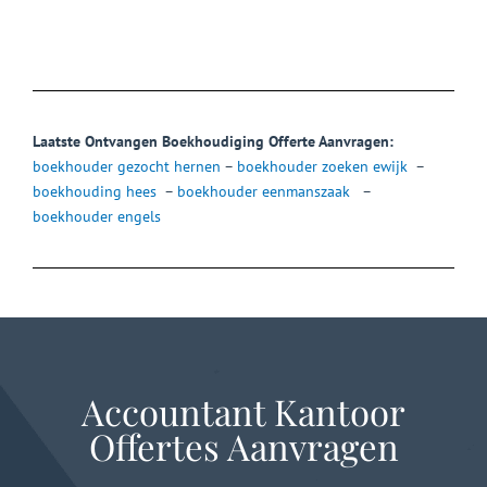
Laatste Ontvangen Boekhoudiging Offerte Aanvragen:
boekhouder gezocht hernen
–
boekhouder zoeken ewijk
–
boekhouding hees
–
boekhouder eenmanszaak
–
boekhouder engels
Accountant Kantoor
Offertes Aanvragen