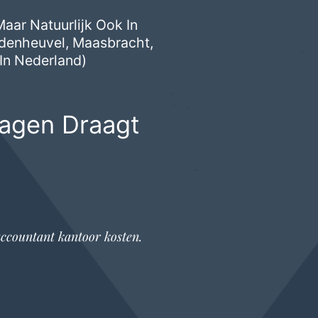
aar Natuurlijk Ook In
ndenheuvel
,
Maasbracht
,
In Nederland)
ragen Draagt
ccountant kantoor
kosten.