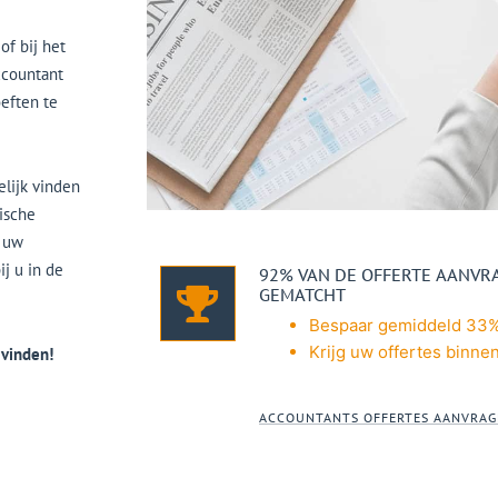
f bij het
ccountant
oeften te
elijk vinden
tische
j uw
j u in de
92% VAN DE OFFERTE AANV
GEMATCHT
Bespaar gemiddeld 33%
Krijg uw offertes binnen
 vinden!
ACCOUNTANTS OFFERTES AANVRAG