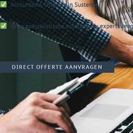
Accountants
Offertes in Susteren
Onze specialistische accountancy experts reag
DIRECT OFFERTE AANVRAGEN