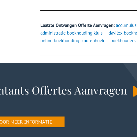
Laatste Ontvangen Offerte Aanvragen:
accumulus
administratie boekhouding kluis
–
davilex boekh
online boekhouding smorenhoek
–
boekhouders
tants Offertes Aanvragen
 VOOR MEER INFORMATIE