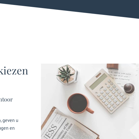
kiezen
ntoor
p, geven u
ingen en