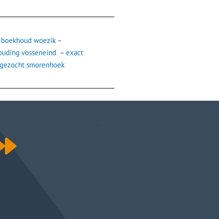
 boekhoud woezik
–
ouding vosseneind
–
exact
 gezocht smorenhoek