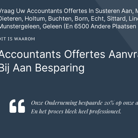
Vraag Uw Accountants Offertes In Susteren Aan, M
Dieteren
,
Holtum
,
Buchten
,
Born
,
Echt
,
Sittard
,
Li
Munstergeleen
,
Geleen
(en 6500 Andere Plaatsen 
DIT IS WAAROM
Accountants Offertes Aanv
Bij Aan Besparing
Onze Onderneming bespaarde 20% op onze
a
En het proces bleek heel professioneel.