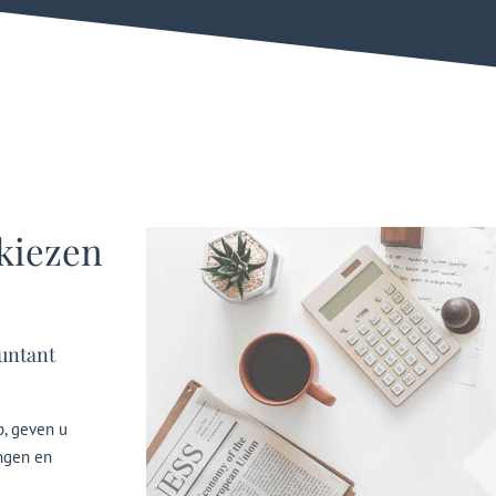
 kiezen
untant
p, geven u
ingen en