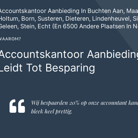
Accountskantoor Aanbieding In Buchten Aan, Maar
Holtum
,
Born
,
Susteren
,
Dieteren
,
Lindenheuvel
,
S
Geleen
,
Stein
,
Echt
(en 6500 Andere Plaatsen In N
WAAROM?
Accountskantoor Aanbiedin
Leidt Tot Besparing
Wij bespaarden 20% op onze
accountant kan
bleek heel prettig.