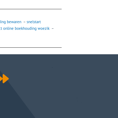
ding bewaren
–
snelstart
ct online boekhouding woezik
–