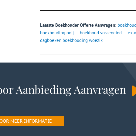
Laatste Boekhouder Offerte Aanvragen:
boekhou
boekhouding ooij
–
boekhoud vosseneind
–
exa
dagboeken boekhouding woezik
oor Aanbieding Aanvragen
 VOOR MEER INFORMATIE