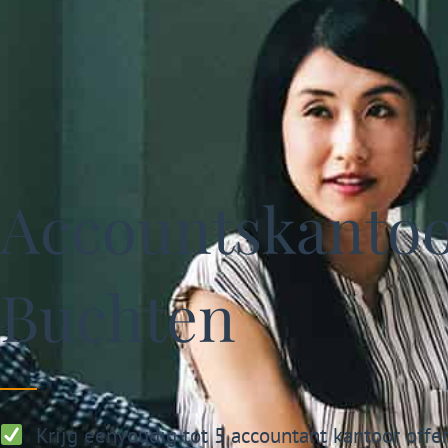
Accountskantoo
Buchten
Krijg eenvoudig tot 5 accountant kantoor offe