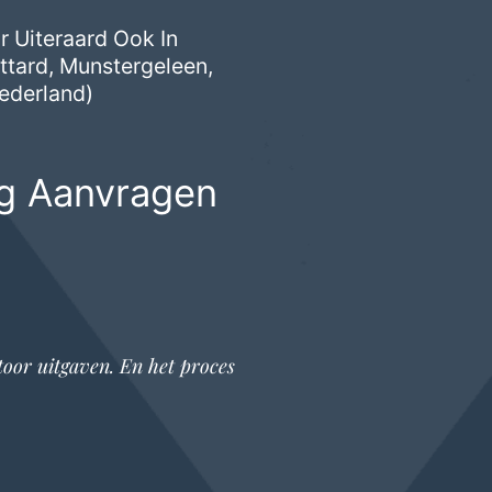
 Uiteraard Ook In
ittard
,
Munstergeleen
,
ederland)
g Aanvragen
toor
uitgaven. En het proces