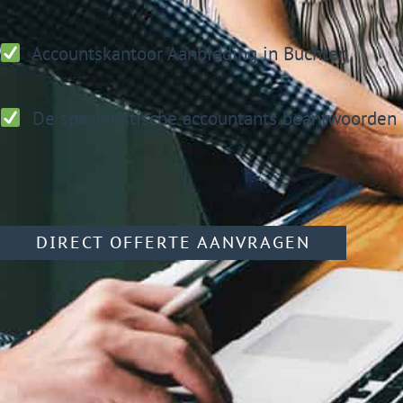
Accountskantoor
Aanbieding in Buchten
De specialistische accountants beantwoorden 
DIRECT OFFERTE AANVRAGEN