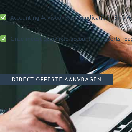
Accounting Adviseur
Kostenindicatie in Sint W
Onze meest geschikte accounting experts reag
DIRECT OFFERTE AANVRAGEN