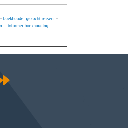
–
boekhouder gezocht ressen
–
n
–
informer boekhouding