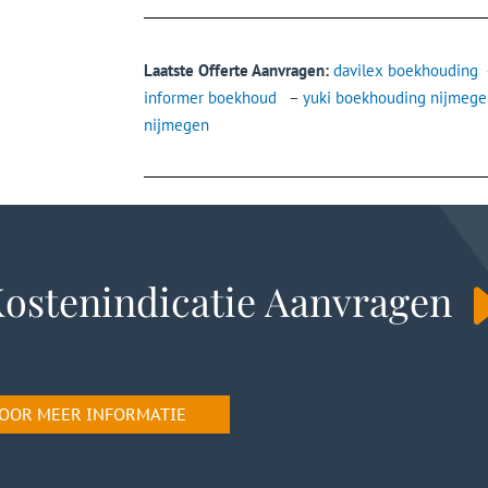
Laatste Offerte Aanvragen:
davilex boekhouding
informer boekhoud
–
yuki boekhouding nijmege
nijmegen
ostenindicatie Aanvragen
 VOOR MEER INFORMATIE