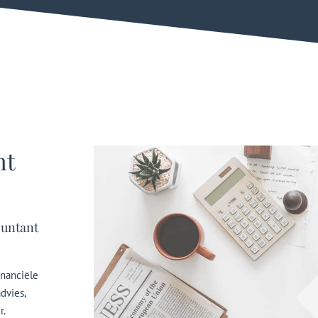
nt
ountant
inanciële
dvies,
r.