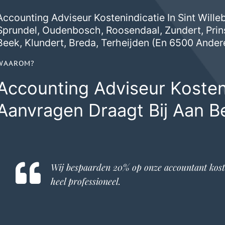
Accounting Adviseur Kostenindicatie In Sint Wille
Sprundel
,
Oudenbosch
,
Roosendaal
,
Zundert
,
Pri
Beek
,
Klundert
,
Breda
,
Terheijden
(en 6500 Andere
WAAROM?
Accounting Adviseur Kosten
Aanvragen Draagt Bij Aan B
Wij bespaarden 20% op onze
accountant
kost
heel professioneel.