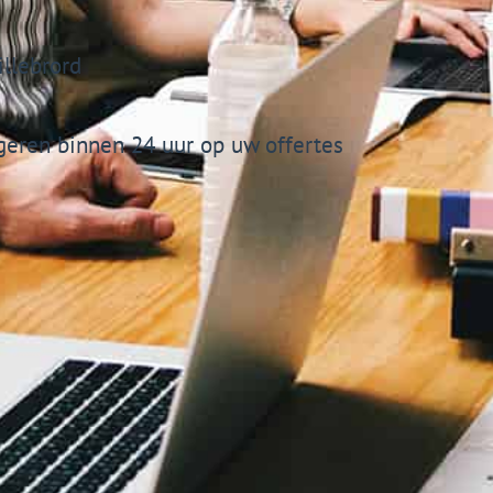
illebrord
eren binnen 24 uur op uw offertes