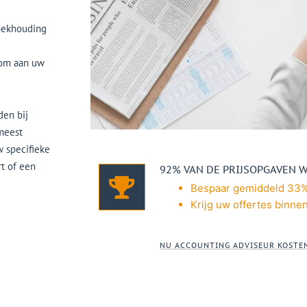
boekhouding
 om aan uw
den bij
meest
w specifieke
rt of een
92% VAN DE PRIJSOPGAVEN 
Bespaar gemiddeld 33%
Krijg uw offertes binne
NU ACCOUNTING ADVISEUR KOSTE