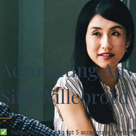
Accounting Advi
Sint Willebrord
Vergelijk eenvoudig tot 5 accountant offertes