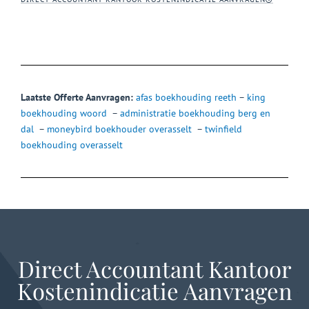
Laatste Offerte Aanvragen:
afas boekhouding reeth
–
king
boekhouding woord
–
administratie boekhouding berg en
dal
–
moneybird boekhouder overasselt
–
twinfield
boekhouding overasselt
Direct Accountant Kantoor
Kostenindicatie Aanvragen