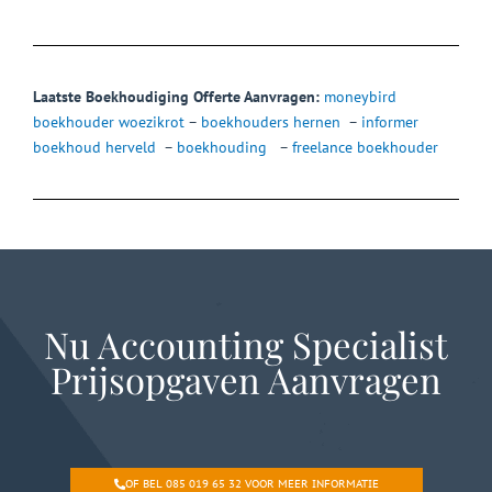
Laatste Boekhoudiging Offerte Aanvragen:
moneybird
boekhouder woezikrot
–
boekhouders hernen
–
informer
boekhoud herveld
–
boekhouding
–
freelance boekhouder
Nu Accounting Specialist
Prijsopgaven Aanvragen
OF BEL 085 019 65 32 VOOR MEER INFORMATIE