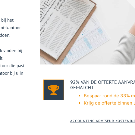
 bij het
untskantoor
ldoen.
k vinden bij
dt
toor die past
oor bij u in
92% VAN DE OFFERTE AANVR
GEMATCHT
Bespaar rond de 33% me
Krijg de offerte binnen u
ACCOUNTING ADVISEUR KOSTENIN