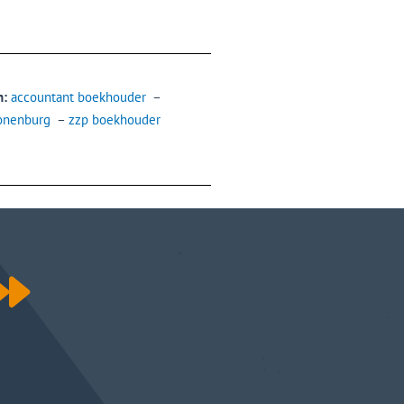
n:
accountant boekhouder
–
onenburg
–
zzp boekhouder