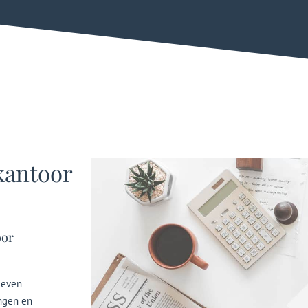
kantoor
oor
geven
ingen en