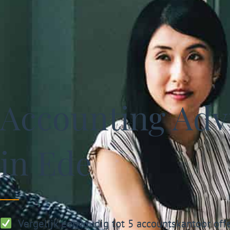
Accounting Advi
in Ede
Vergelijk eenvoudig tot 5 accountskantoor off