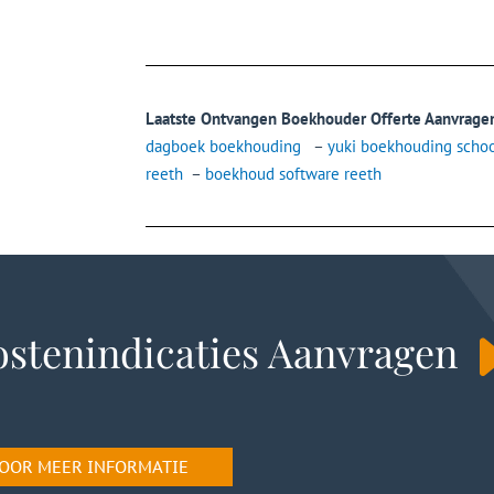
Laatste Ontvangen Boekhouder Offerte Aanvrage
dagboek boekhouding
–
yuki boekhouding scho
reeth
–
boekhoud software reeth
stenindicaties Aanvragen
 VOOR MEER INFORMATIE