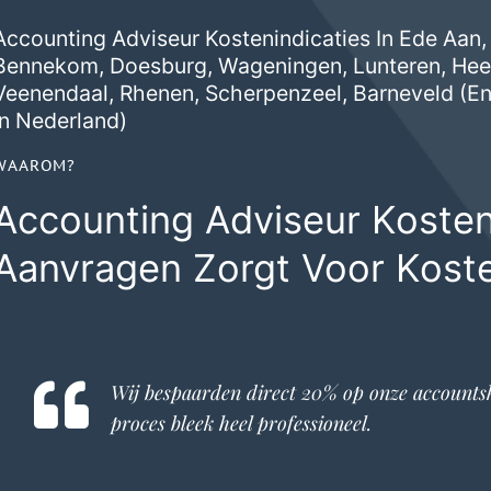
Accounting Adviseur Kostenindicaties In Ede Aan,
Bennekom
,
Doesburg
,
Wageningen
,
Lunteren
,
Hee
Veenendaal
,
Rhenen
,
Scherpenzeel
,
Barneveld
(en
In Nederland)
WAAROM?
Accounting Adviseur Kosten
Aanvragen Zorgt Voor Kost
Wij bespaarden direct 20% op onze
accounts
proces bleek heel professioneel.