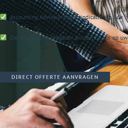
Accounting Adviseur
Kostenindicaties in Ede
De accountants reageren binnen 24 uur op uw 
DIRECT OFFERTE AANVRAGEN