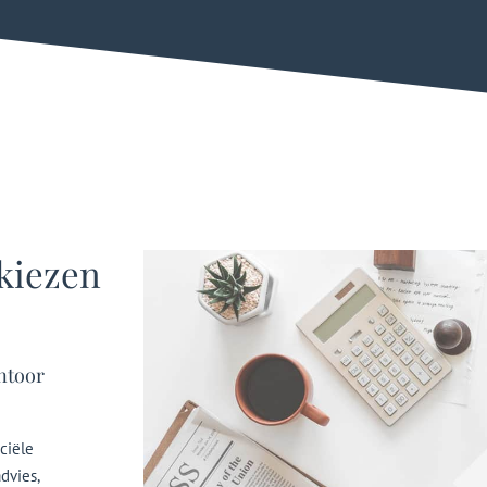
 kiezen
ntoor
ciële
dvies,