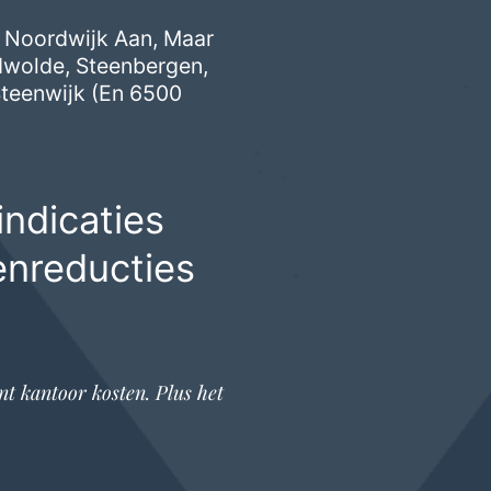
n Noordwijk Aan, Maar
dwolde
,
Steenbergen
,
teenwijk
(en 6500
ndicaties
enreducties
nt kantoor
kosten. Plus het