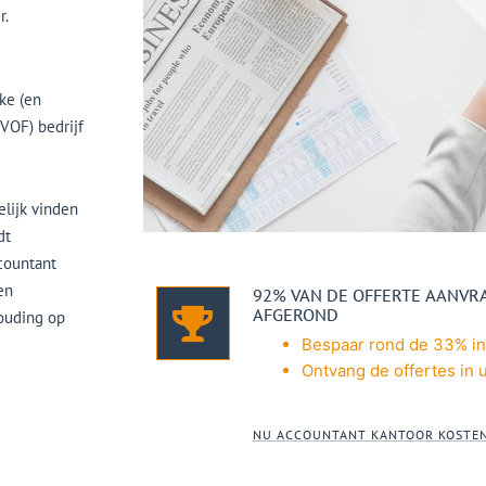
r.
ke (en
(VOF) bedrijf
elijk vinden
dt
countant
en
92% VAN DE OFFERTE AANV
AFGEROND
houding op
Bespaar rond de 33% in
Ontvang de offertes in u
NU ACCOUNTANT KANTOOR KOSTEN