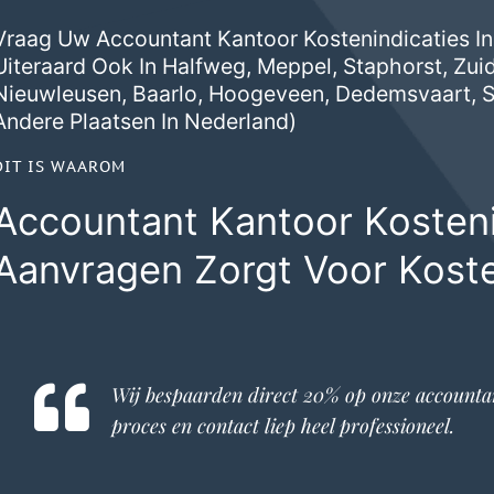
Vraag Uw Accountant Kantoor Kostenindicaties I
Uiteraard Ook In
Halfweg
,
Meppel
,
Staphorst
,
Zui
Nieuwleusen
,
Baarlo
,
Hoogeveen
,
Dedemsvaart
,
S
Andere Plaatsen In Nederland)
DIT IS WAAROM
Accountant Kantoor Kosteni
Aanvragen Zorgt Voor Kost
Wij bespaarden direct 20% op onze
accounta
proces en contact liep heel professioneel.