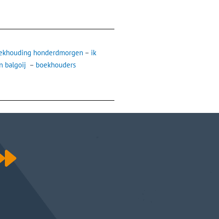
oekhouding honderdmorgen
–
ik
 balgoij
–
boekhouders