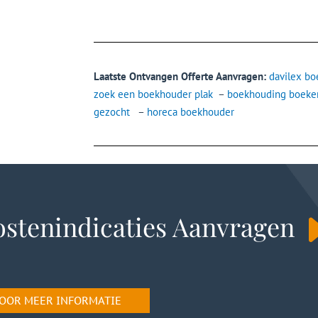
Laatste Ontvangen Offerte Aanvragen:
davilex b
zoek een boekhouder plak
–
boekhouding boeken
gezocht
–
horeca boekhouder
stenindicaties Aanvragen
 VOOR MEER INFORMATIE