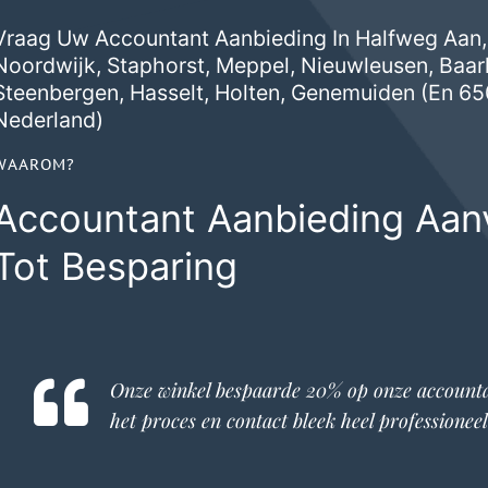
Vraag Uw Accountant Aanbieding In Halfweg Aan,
Noordwijk
,
Staphorst
,
Meppel
,
Nieuwleusen
,
Baar
Steenbergen
,
Hasselt
,
Holten
,
Genemuiden
(en 65
Nederland)
WAAROM?
Accountant Aanbieding Aan
Tot Besparing
Onze winkel bespaarde 20% op onze
account
het proces en contact bleek heel professioneel