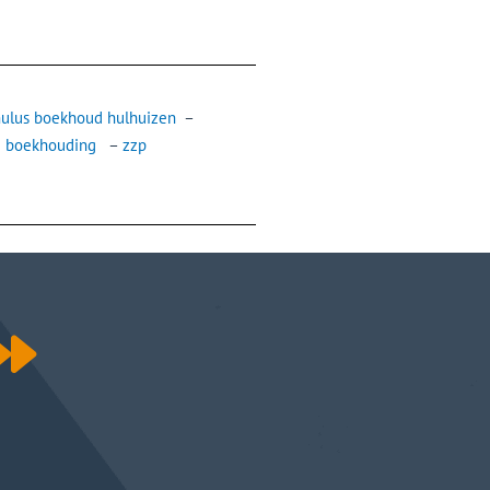
ulus boekhoud hulhuizen
–
e boekhouding
–
zzp