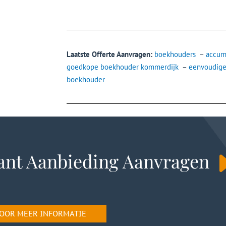
Laatste Offerte Aanvragen:
boekhouders
–
accum
goedkope boekhouder kommerdijk
–
eenvoudig
boekhouder
ant Aanbieding Aanvragen
 VOOR MEER INFORMATIE