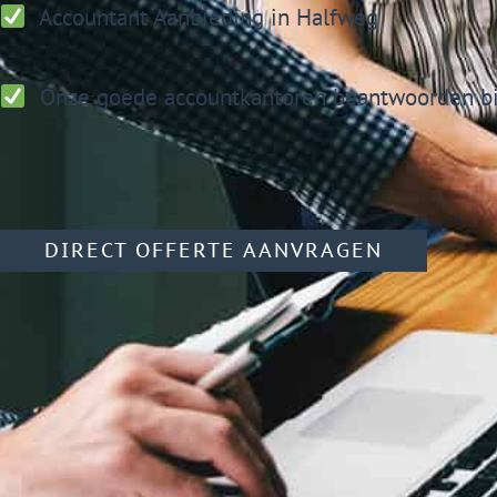
Accountant
Aanbieding in Halfweg
Onze goede accountkantoren beantwoorden bi
DIRECT OFFERTE AANVRAGEN