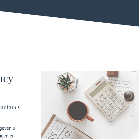
ncy
ountancy
 geven u
ingen en