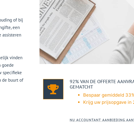
uding of bij
ngifte, een
e assisteren
elijk vinden
en goede
w specifieke
n de buurt of
92% VAN DE OFFERTE AANV
GEMATCHT
Bespaar gemiddeld 33%
Krijg uw prijsopgave in
NU ACCOUNTANT AANBIEDING AA