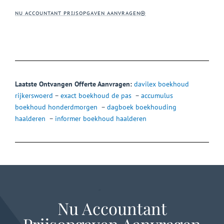
NU ACCOUNTANT PRIJSOPGAVEN AANVRAGEN
Laatste Ontvangen Offerte Aanvragen:
davilex boekhoud
rijkerswoerd
–
exact boekhoud de pas
–
accumulus
boekhoud honderdmorgen
–
dagboek boekhouding
haalderen
–
informer boekhoud haalderen
Nu Accountant