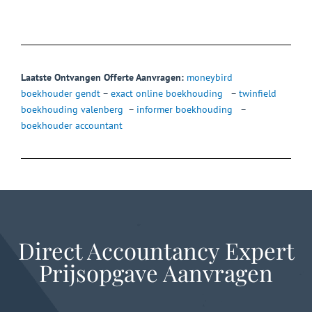
Laatste Ontvangen Offerte Aanvragen:
moneybird
boekhouder gendt
–
exact online boekhouding
–
twinfield
boekhouding valenberg
–
informer boekhouding
–
boekhouder accountant
Direct Accountancy Expert
Prijsopgave Aanvragen