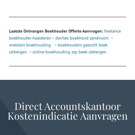
Laatste Ontvangen Boekhouder Offerte Aanvragen:
freelance
boekhouder haalderen
–
davilex boekhoud zandvoort
–
snelstart boekhouding
–
boekhouders gezocht beek
ubbergen
–
online boekhouding zzp beek ubbergen
Direct Accountskantoor
Kostenindicatie Aanvragen