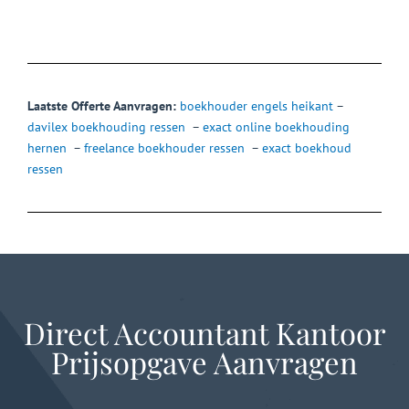
Laatste Offerte Aanvragen:
boekhouder engels heikant
–
davilex boekhouding ressen
–
exact online boekhouding
hernen
–
freelance boekhouder ressen
–
exact boekhoud
ressen
Direct Accountant Kantoor
Prijsopgave Aanvragen