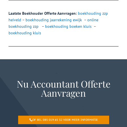
Laatste Boekhouder Offerte Aanvragen:
boekhouding zzp
heiveld
–
boekhouding jaarrekening ewijk
–
online
boekhouding zzp
–
boekhouding boeken kluis
–
boekhouding kluis
Nu Accountant Offerte
Aanvragen
OF BEL 085 019 65 32 VOOR MEER INFORMATIE