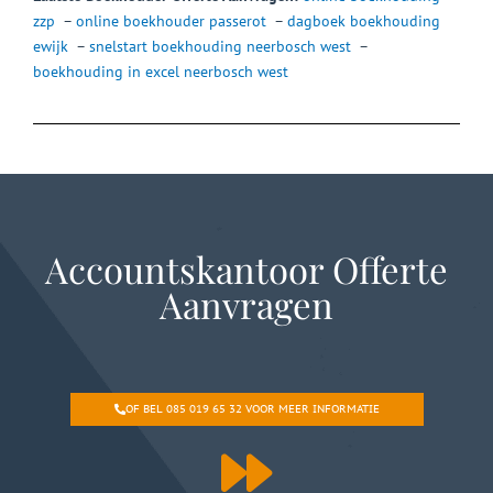
zzp
–
online boekhouder passerot
–
dagboek boekhouding
ewijk
–
snelstart boekhouding neerbosch west
–
boekhouding in excel neerbosch west
Accountskantoor Offerte
Aanvragen
OF BEL 085 019 65 32 VOOR MEER INFORMATIE