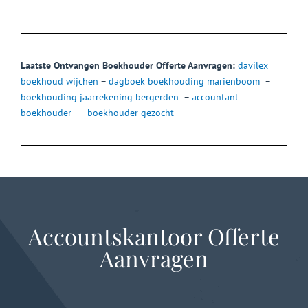
Laatste Ontvangen Boekhouder Offerte Aanvragen:
davilex
boekhoud wijchen
–
dagboek boekhouding marienboom
–
boekhouding jaarrekening bergerden
–
accountant
boekhouder
–
boekhouder gezocht
Accountskantoor Offerte
Aanvragen