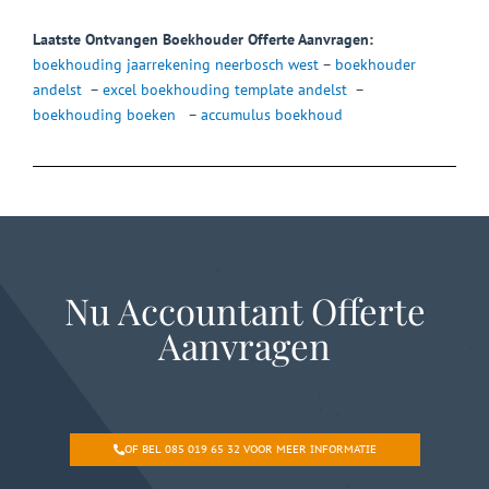
Laatste Ontvangen Boekhouder Offerte Aanvragen:
boekhouding jaarrekening neerbosch west
–
boekhouder
andelst
–
excel boekhouding template andelst
–
boekhouding boeken
–
accumulus boekhoud
Nu Accountant Offerte
Aanvragen
OF BEL 085 019 65 32 VOOR MEER INFORMATIE