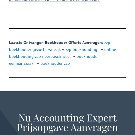
Laatste Ontvangen Boekhouder Offerte Aanvragen:
zzp
boekhouder gezocht woezik
–
zzp boekhouding
–
online
boekhouding zzp neerbosch west
–
boekhouder
eenmanszaak
–
boekhouder zzp
Nu Accounting Expert
Prijsopgave Aanvragen