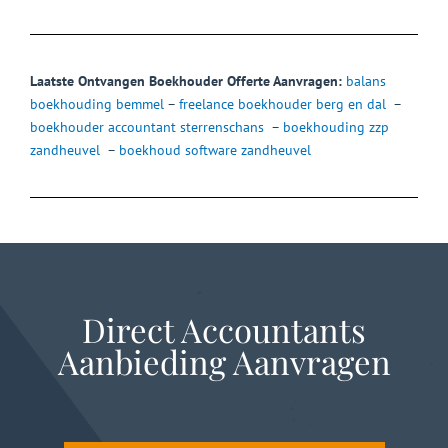
Laatste Ontvangen Boekhouder Offerte Aanvragen:
balans
boekhouding bemmel
–
freelance boekhouder berg en dal
–
boekhouder accountant sterrenschans
–
boekhouding zzp
zandheuvel
–
boekhoud software zandheuvel
Direct Accountants
Aanbieding Aanvragen