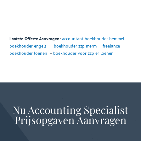
Laatste Offerte Aanvragen:
accountant boekhouder bemmel
–
boekhouder engels
–
boekhouder zzp merm
–
freelance
boekhouder loenen
–
boekhouder voor zzp er loenen
Nu Accounting Specialist
Prijsopgaven Aanvragen