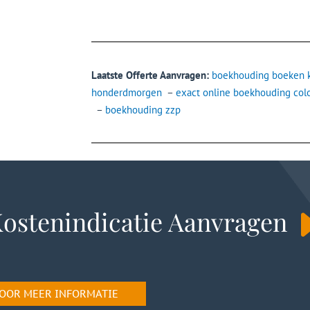
Laatste Offerte Aanvragen:
boekhouding boeken k
honderdmorgen
–
exact online boekhouding col
–
boekhouding zzp
ostenindicatie Aanvragen
 VOOR MEER INFORMATIE