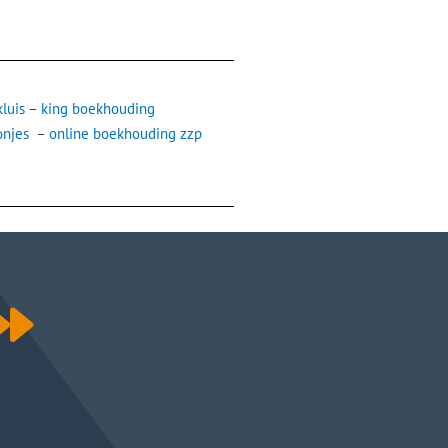
luis
–
king boekhouding
onjes
–
online boekhouding zzp