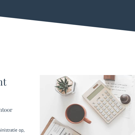
nt
ntoor
nistratie op,