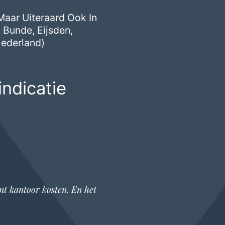
Maar Uiteraard Ook In
,
Bunde
,
Eijsden
,
Nederland)
ndicatie
nt kantoor
kosten. En het