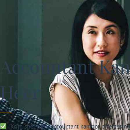
Accountant Kant
Heer
Krijg snel tot 5 accountant kantoor offertes m