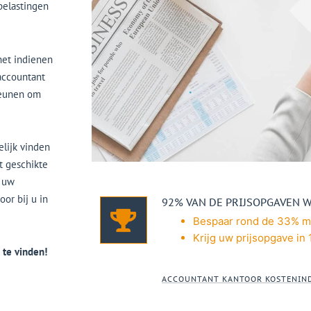
belastingen
het indienen
 accountant
teunen om
elijk vinden
t geschikte
j uw
or bij u in
92% VAN DE PRIJSOPGAVEN 
Bespaar rond de 33% me
Krijg uw prijsopgave in 
 te vinden!
ACCOUNTANT KANTOOR KOSTENIND