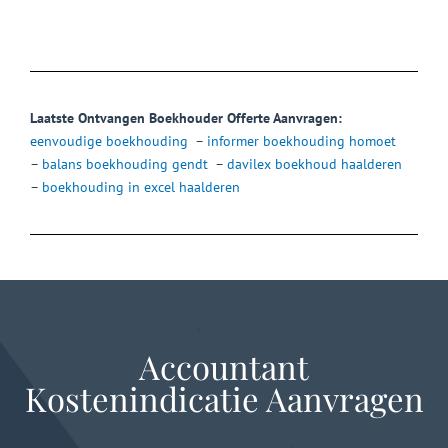
Laatste Ontvangen Boekhouder Offerte Aanvragen:
eenvoudige boekhouding
–
informer boekhouding homoet
–
balans boekhouding gendt
–
davilex boekhoud haalderen
–
boekhouding in excel haalderen
Accountant
Kostenindicatie Aanvragen