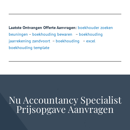
Laatste Ontvangen Offerte Aanvragen:
boekhouder zoeken
beuningen
–
boekhouding bewaren
–
boekhouding
jaarrekening zandvoort
–
boekhouding
–
excel
boekhouding template
Nu Accountancy Specialist
Prijsopgave Aanvragen