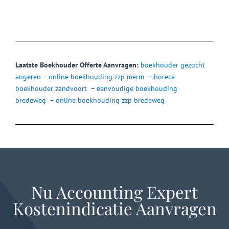
Laatste Boekhouder Offerte Aanvragen:
boekhouder gezocht
angeren
–
online boekhouding zzp merm
–
horeca
boekhouder zandvoort
–
eenvoudige boekhouding
bredeweg
–
online boekhouding zzp bredeweg
Nu Accounting Expert
Kostenindicatie Aanvragen