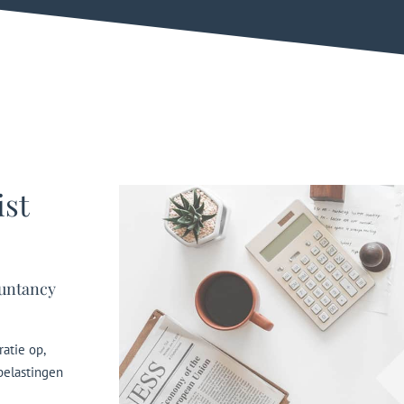
ist
ountancy
atie op,
belastingen