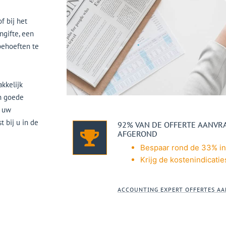
f bij het
ngifte, een
behoeften te
kkelijk
en goede
j uw
t bij u in de
92% VAN DE OFFERTE AANV
AFGEROND
Bespaar rond de 33% in
Krijg de kostenindicatie
ACCOUNTING EXPERT OFFERTES A