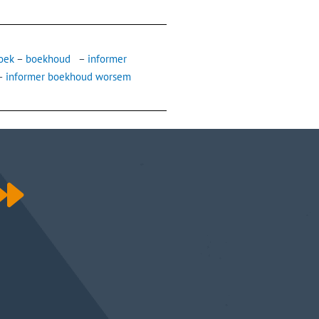
oek
–
boekhoud
–
informer
–
informer boekhoud worsem