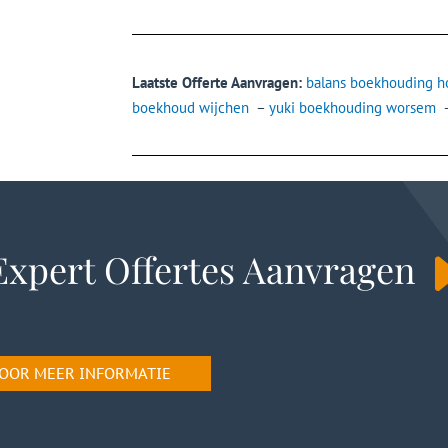
Laatste Offerte Aanvragen:
balans boekhouding h
boekhoud wijchen
–
yuki boekhouding worsem
Expert Offertes Aanvragen
 VOOR MEER INFORMATIE